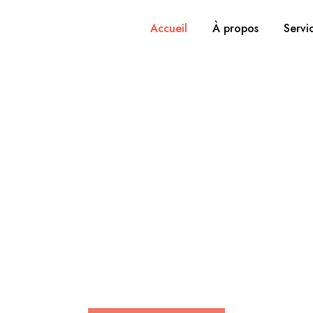
Accueil
À propos
Servi
ertise, expérienc
apprentissage.