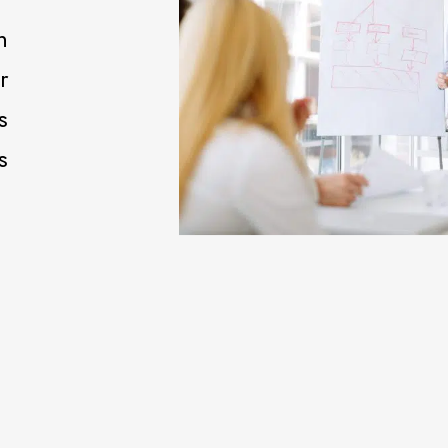
n
r
s
s