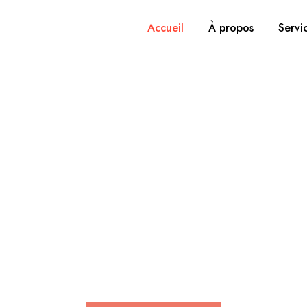
Accueil
À propos
Servi
ertise, expérienc
apprentissage.