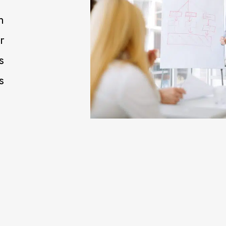
n
r
s
s