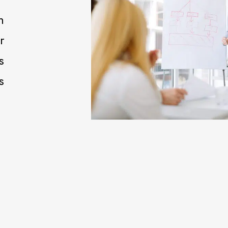
n
r
s
s