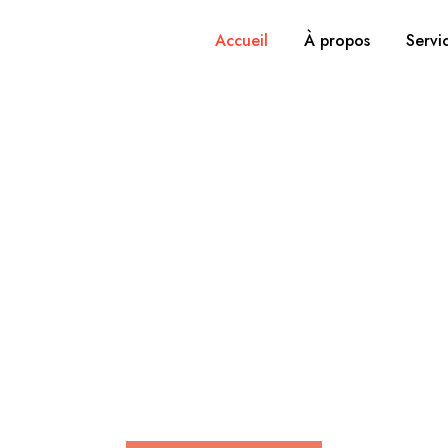
Accueil
À propos
Servi
ertise, expérienc
apprentissage.